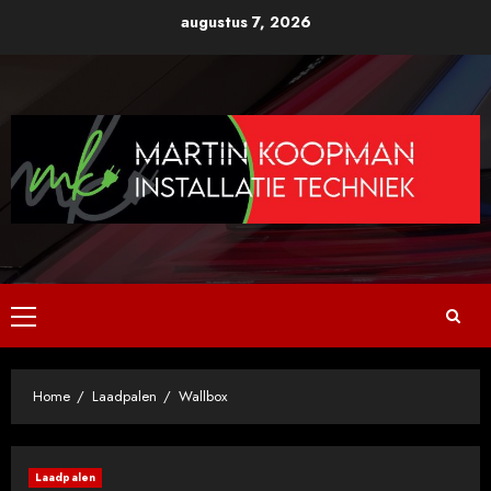
Ga
augustus 7, 2026
naar
de
inhoud
Primair
menu
Home
Laadpalen
Wallbox
Laadpalen