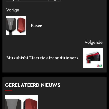
Doorgaan
Vorige
met
Vo
Easee
lezen
ber
Volgende
Volgende
Mitsubishi Electric airconditioners
bericht:
GERELATEERD NIEUWS