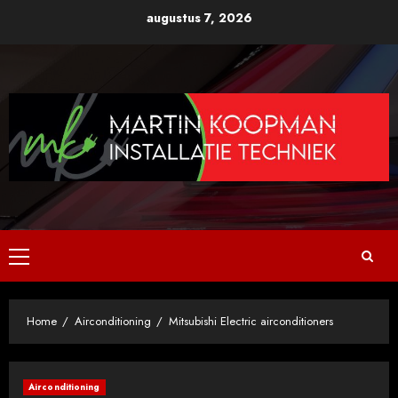
Ga
augustus 7, 2026
naar
de
inhoud
Primair
menu
Home
Airconditioning
Mitsubishi Electric airconditioners
Airconditioning