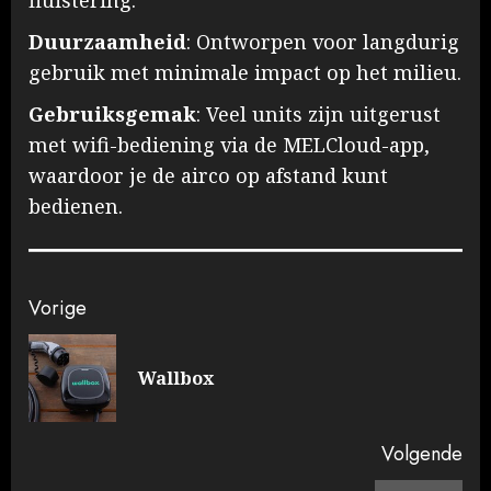
fluistering.
Duurzaamheid
: Ontworpen voor langdurig
gebruik met minimale impact op het milieu.
Gebruiksgemak
: Veel units zijn uitgerust
met wifi-bediening via de MELCloud-app,
waardoor je de airco op afstand kunt
bedienen. ​
Doorgaan
Vorige
met
Vo
Wallbox
lezen
ber
Volgende