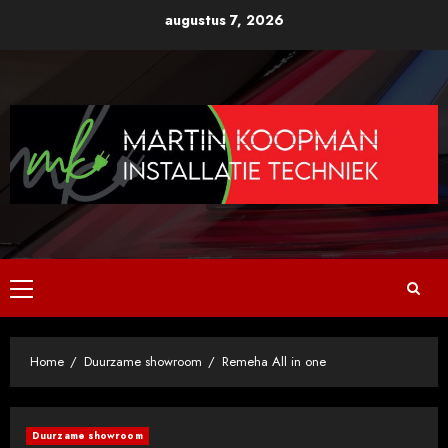
Ga
augustus 7, 2026
naar
de
inhoud
Primair
menu
Home
Duurzame showroom
Remeha All in one
Duurzame showroom