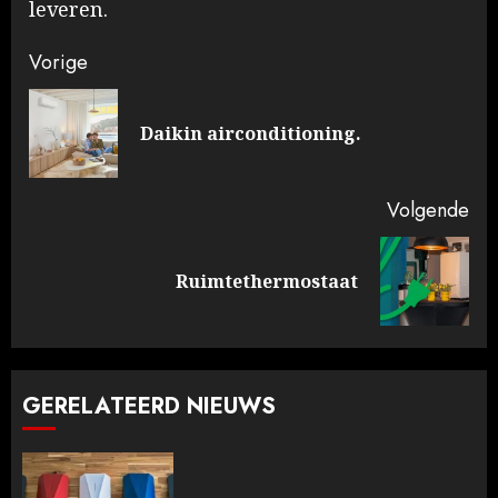
leveren.
Doorgaan
Vorige
met
Vo
Daikin airconditioning.
lezen
ber
Volgende
Volgende
Ruimtethermostaat
bericht:
GERELATEERD NIEUWS