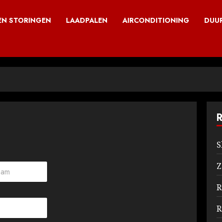
N STORINGEN
LAADPALEN
AIRCONDITIONING
DUU
S
Z
R
R