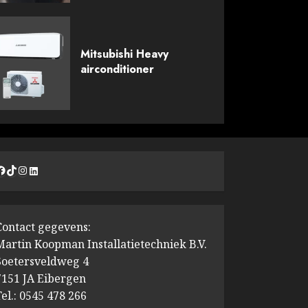
Mitsubishi Heavy
airconditioner
Facebook
TikTok
Instagram
LinkedIn
Contact gegevens:
Martin Koopman Installatietechniek B.V.
Soetersveldweg 4
7151 JA Eibergen
Tel.: 0545 478 266