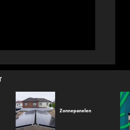
T
Zonnepanelen