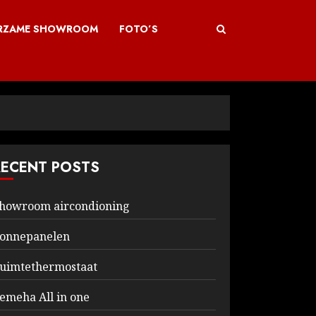
RZAME SHOWROOM
FOTO’S
RECENT POSTS
howroom aircondioning
onnepanelen
uimtethermostaat
emeha All in one