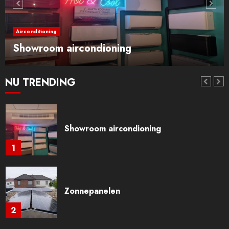
Mitsubishi Heavy airconditioner
6
Airconditioning
Showroom aircondioning
Mitsubishi Electric airconditioners
NU TRENDING
7
Showroom aircondioning
1
Zonnepanelen
2