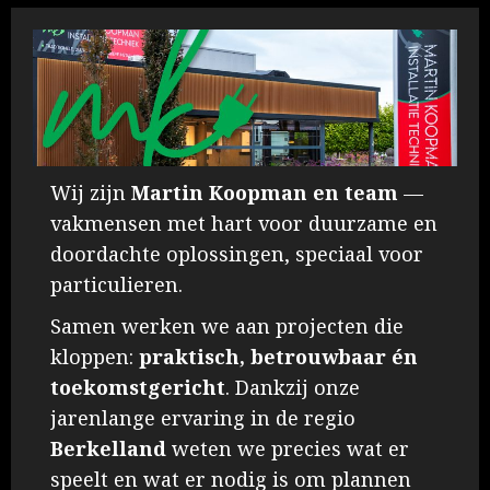
6
Mitsubishi Electric airconditioners
7
Wij zijn
Martin Koopman en team
—
vakmensen met hart voor duurzame en
Showroom aircondioning
doordachte oplossingen, speciaal voor
1
particulieren.
Samen werken we aan projecten die
kloppen:
praktisch, betrouwbaar én
Zonnepanelen
toekomstgericht
. Dankzij onze
2
jarenlange ervaring in de regio
Berkelland
weten we precies wat er
speelt en wat er nodig is om plannen