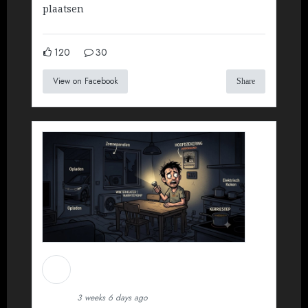
plaatsen
120
30
View on Facebook
Share
Martin Koopman
Installatietechniek BV
3 weeks 6 days ago