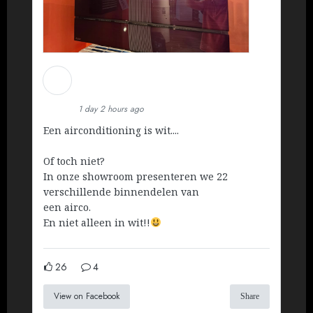
Martin Koopman
Installatietechniek BV
1 day 2 hours ago
Een airconditioning is wit....
Of toch niet?
In onze showroom presenteren we 22
verschillende binnendelen van
een airco.
En niet alleen in wit!!
26
4
View on Facebook
Share