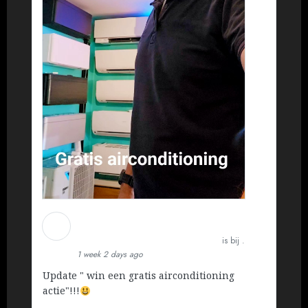
Martin Koopman
Installatietechniek BV
is bij .
1 week 2 days ago
Update " win een gratis airconditioning
actie"!!!