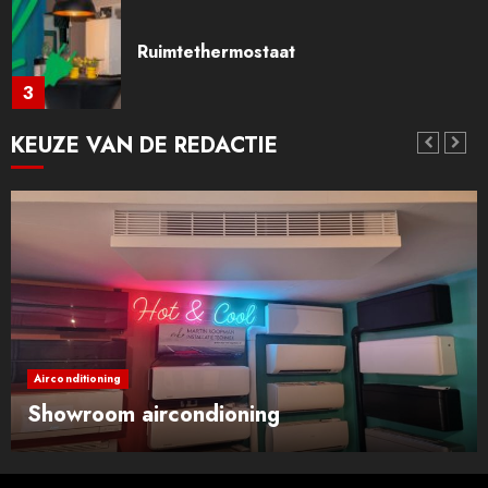
Ruimtethermostaat
3
KEUZE VAN DE REDACTIE
Remeha All in one
4
Daikin airconditioning.
5
Airconditioning
Showroom aircondioning
Mitsubishi Heavy airconditioner