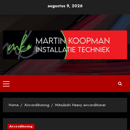
Ga
augustus 9, 2026
naar
de
inhoud
Primair
menu
Home
Airconditioning
Mitsubishi Heavy airconditioner
Airconditioning