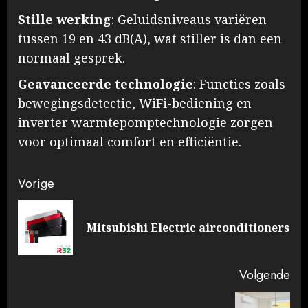
Stille werking
: Geluidsniveaus variëren
tussen 19 en 43 dB(A), wat stiller is dan een
normaal gesprek.
Geavanceerde technologie
: Functies zoals
bewegingsdetectie, WiFi-bediening en
inverter warmtepomptechnologie zorgen
voor optimaal comfort en efficiëntie.
Doorgaan
Vorige
met
Vo
Mitsubishi Electric airconditioners
lezen
ber
Volgende