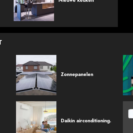
Nieuwe keuken
T
Zonnepanelen
Daikin airconditioning.