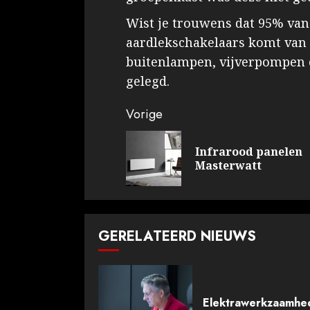
Wist je trouwens dat 95% van
aardlekschakelaars komt van 
buitenlampen, vijverpompen e
gelegd.
Doorgaan
Vorige
met
Infrarood panelen
lezen
Masterwatt
GERELATEERD NIEUWS
Elektrawerkzaamhe