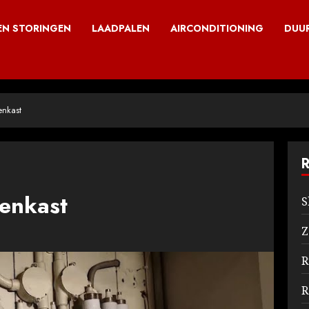
N STORINGEN
LAADPALEN
AIRCONDITIONING
DUU
nkast
enkast
S
Z
R
R