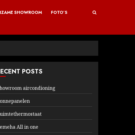
RZAME SHOWROOM
FOTO’S
RECENT POSTS
howroom aircondioning
onnepanelen
uimtethermostaat
emeha All in one