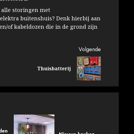
 alle storingen met
elektra buitenshuis? Denk hierbij aan
n/of kabeldozen die in de grond zijn
Volgende
Vorig
Volgende
Thuisbatterij
bericht:
bericht:
den