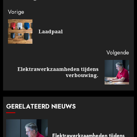
Doorgaan
Vorige
met
Vo
Laadpaal
lezen
ber
Volgende
Elektrawerkzaamheden tijdens
Volgende
verbouwing.
bericht:
GERELATEERD NIEUWS
Elektrawerkzaamheden tijdens