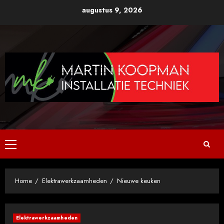
Ga
augustus 9, 2026
naar
de
inhoud
Primair
menu
Home
Elektrawerkzaamheden
Nieuwe keuken
Elektrawerkzaamheden