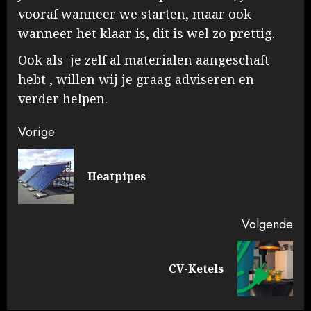
vooraf wanneer we starten, maar ook
wanneer het klaar is, dit is wel zo prettig.
Ook als je zelf al materialen aangeschaft
hebt , willen wij je graag adviseren en
verder helpen.
Doorgaan
Vorige
met
Vo
Heatpipes
lezen
ber
Volgende
Volgende
CV-Ketels
bericht: