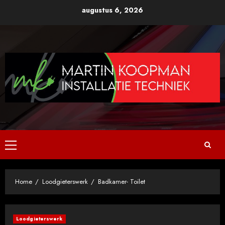
Ga
augustus 6, 2026
naar
de
inhoud
Primair
menu
Home
Loodgieterswerk
Badkamer- Toilet
Loodgieterswerk