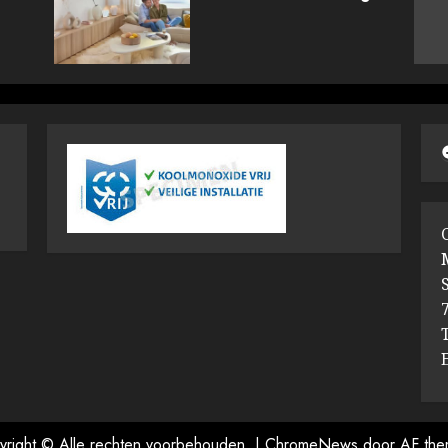
yright © Alle rechten voorbehouden.
|
ChromeNews
door AF the