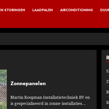
N STORINGEN
LAADPALEN
AIRCONDITIONING
DUU
S
Z
Zonnepanelen
R
Martin Koopman Installatietechniek BV en
R
is gespecialiseerd in zonne-installaties....