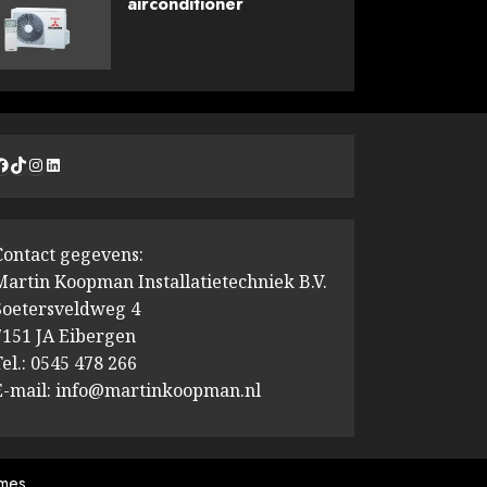
airconditioner
Facebook
TikTok
Instagram
LinkedIn
Contact gegevens:
Martin Koopman Installatietechniek B.V.
Soetersveldweg 4
7151 JA Eibergen
Tel.: 0545 478 266
E-mail: info@martinkoopman.nl
mes.