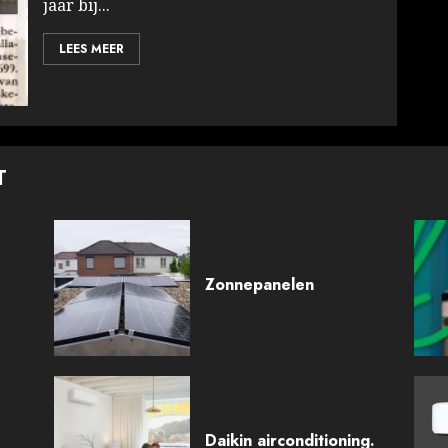
jaar bij...
LEES MEER
T
Zonnepanelen
Daikin airconditioning.