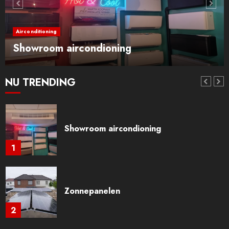
Mitsubishi Heavy airconditioner
6
Airconditioning
Showroom aircondioning
Mitsubishi Electric airconditioners
NU TRENDING
7
Showroom aircondioning
1
Zonnepanelen
2