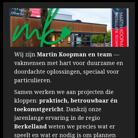
6
Mitsubishi Electric airconditioners
7
Wij zijn
Martin Koopman en team
—
vakmensen met hart voor duurzame en
Showroom aircondioning
doordachte oplossingen, speciaal voor
1
particulieren.
Samen werken we aan projecten die
kloppen:
praktisch, betrouwbaar én
Zonnepanelen
toekomstgericht
. Dankzij onze
2
jarenlange ervaring in de regio
Berkelland
weten we precies wat er
speelt en wat er nodig is om plannen