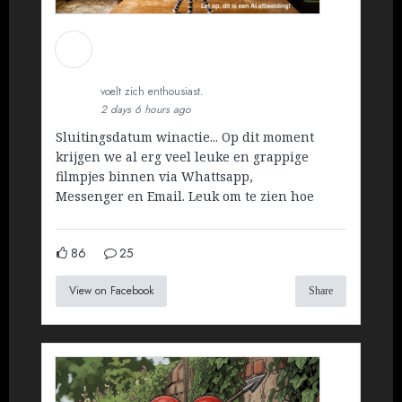
Martin Koopman
Installatietechniek BV
voelt zich enthousiast.
2 days 6 hours ago
Sluitingsdatum winactie... Op dit moment
krijgen we al erg veel leuke en grappige
filmpjes binnen via Whattsapp,
Messenger en Email. Leuk om te zien hoe
86
25
View on Facebook
Share