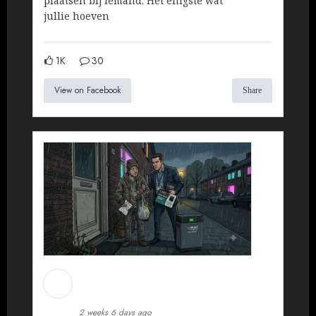
plaatsen bij iemand. Het enigste wat
jullie hoeven
1K
30
View on Facebook
Share
Martin Koopman
Installatietechniek BV
2 weeks 6 days ago