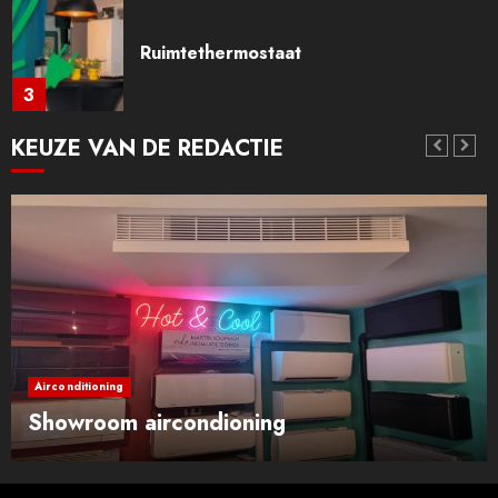
Ruimtethermostaat
3
KEUZE VAN DE REDACTIE
Remeha All in one
4
Daikin airconditioning.
5
Airconditioning
Showroom aircondioning
Mitsubishi Heavy airconditioner