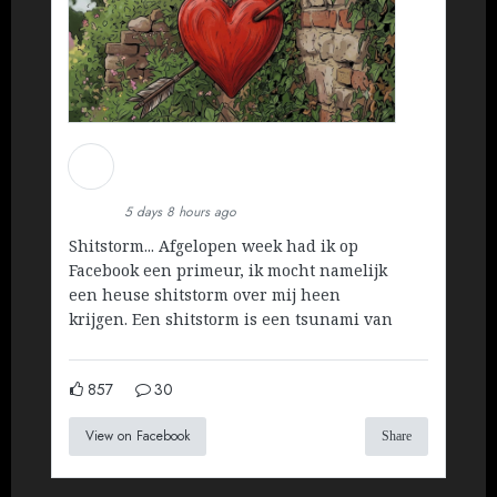
Martin Koopman
Installatietechniek BV
5 days 8 hours ago
Shitstorm... Afgelopen week had ik op
Facebook een primeur, ik mocht namelijk
een heuse shitstorm over mij heen
krijgen. Een shitstorm is een tsunami van
857
30
View on Facebook
Share