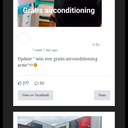
Martin Koopman
Installatietechniek BV
is bij .
1 week 1 day ago
Update " win een gratis airconditioning
actie"!!!
277
30
View on Facebook
Share